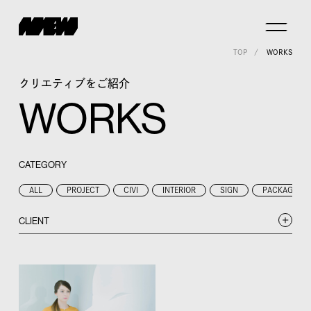
TOP
WORKS
クリエティブをご紹介
WORKS
CATEGORY
ALL
PROJECT
CIVI
INTERIOR
SIGN
PACKAGE
CLIENT