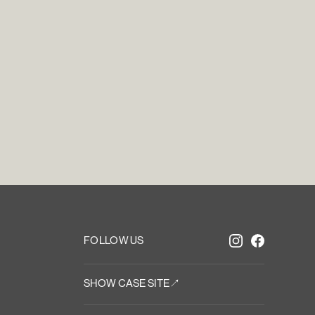
i
n
T
o
u
FOLLOW US
SHOW CASE SITE↗︎