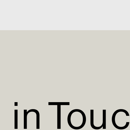
i
n
T
o
u