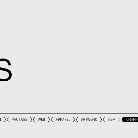
S
N
PACKAGE
WEB
APPAREL
ARTWORK
ITEM
GRAPH