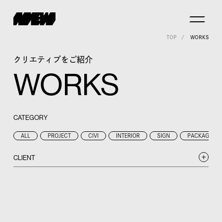
TOP
WORKS
クリエティブをご紹介
WORKS
CATEGORY
ALL
PROJECT
CIVI
INTERIOR
SIGN
PACKAGE
CLIENT