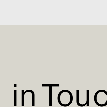
t
i
n
T
o
u