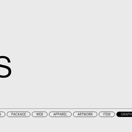
S
N
PACKAGE
WEB
APPAREL
ARTWORK
ITEM
GRAPH