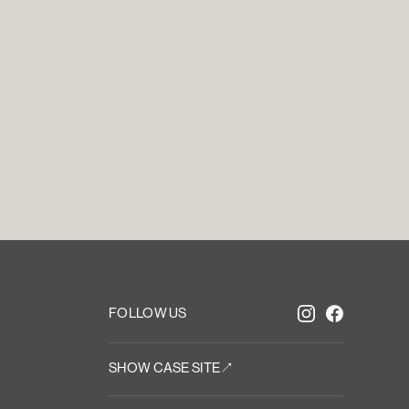
t
i
n
T
o
u
FOLLOW US
SHOW CASE SITE↗︎