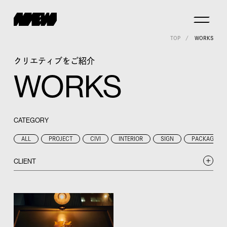
TOP
WORKS
クリエティブをご紹介
WORKS
CATEGORY
ALL
PROJECT
CIVI
INTERIOR
SIGN
PACKAGE
CLIENT