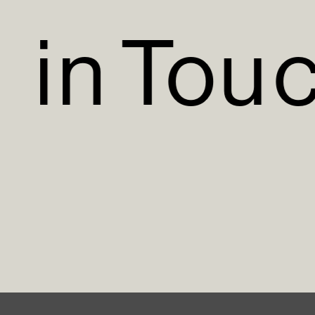
t
i
n
T
o
u
t
i
n
T
o
u