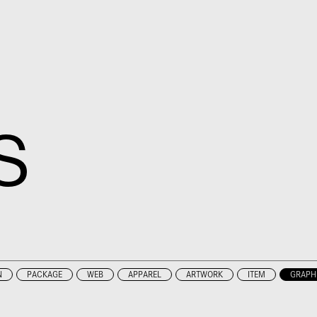
S
N
PACKAGE
WEB
APPAREL
ARTWORK
ITEM
GRAPH