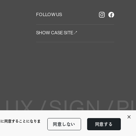
FOLLOW US
SHOW CASE SITE↗︎
 UX /
SIGN /
PL
×
用に同意することになりま
同意しない
同意する
（BACK TO TOP↑）