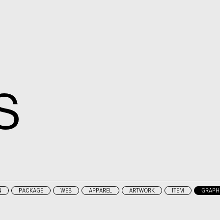
S
N
PACKAGE
WEB
APPAREL
ARTWORK
ITEM
GRAPH