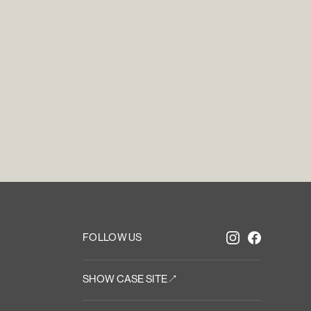
i
n
T
o
u
c
FOLLOW US
SHOW CASE SITE↗︎