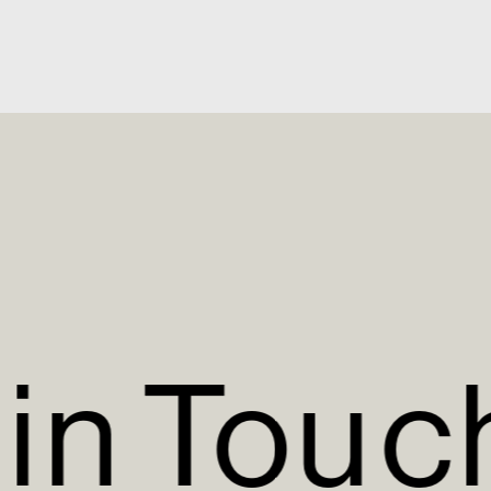
i
n
T
o
u
c