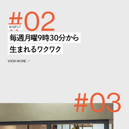
#02
#INPUT
毎週⽉曜9時30分から
⽣まれるワクワク
VIEW MORE ↗︎
#03