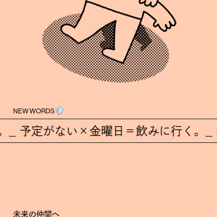
NEW WORDS
定がない×金曜日＝飲みに行く。
本気で
未来の仲間へ