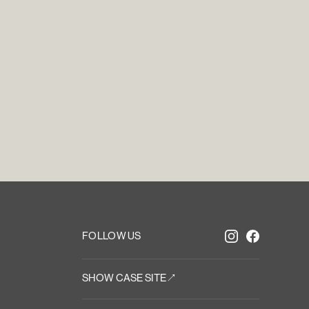
t
i
n
T
o
u
FOLLOW US
SHOW CASE SITE↗︎