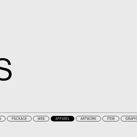
S
N
PACKAGE
WEB
APPAREL
ARTWORK
ITEM
GRAPH