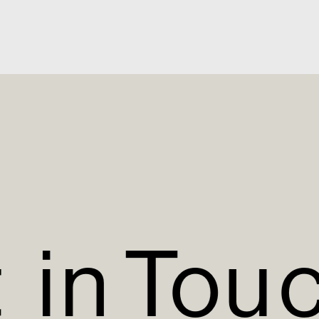
t
i
n
T
o
u