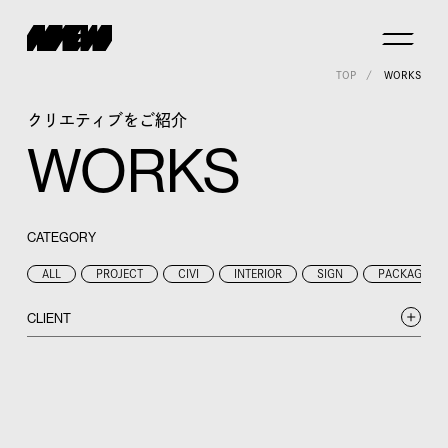
TOP
WORKS
クリエティブをご紹介
WORKS
CATEGORY
ALL
PROJECT
CIVI
INTERIOR
SIGN
PACKAGE
CLIENT