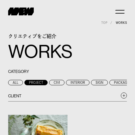
TOP
WORKS
クリエティブをご紹介
WORKS
CATEGORY
ALL
PROJECT
CIVI
INTERIOR
SIGN
PACKAGE
CLIENT