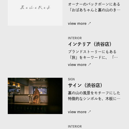
オーナーのバックボーンにある
「おばあちゃんと裏の山のきの
こを取りに行った思い出」を
モ...
view more ↗︎
INTERIOR
インテリア（渋谷店）
ブランドストーリーにもある
「旅」をキーワードに、 「旅
する中で集めた食器や花器、置
view more ↗︎
物...
SIGN
サイン（渋谷店）
裏の山の風景をモチーフにした
特徴的なシンボルを、木板に直
接描いたり分解してディスプ
レ...
view more ↗︎
INTERIOR