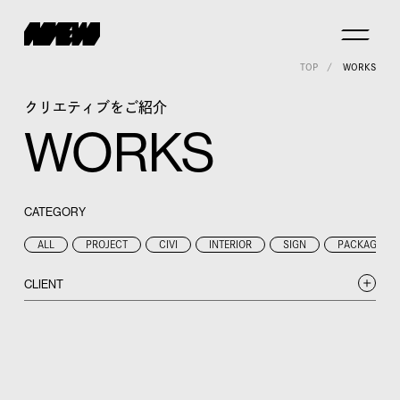
TOP
WORKS
クリエティブをご紹介
WORKS
CATEGORY
ALL
PROJECT
CIVI
INTERIOR
SIGN
PACKAGE
CLIENT