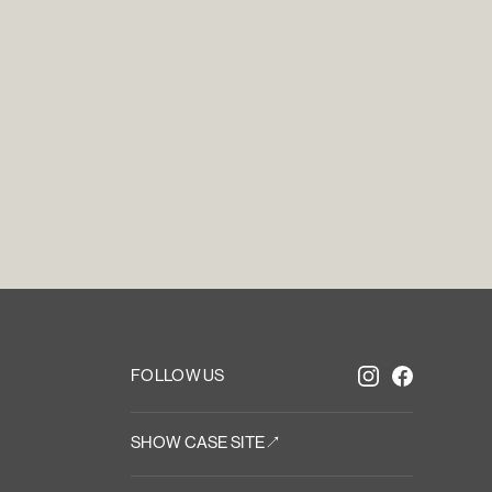
i
n
T
o
u
FOLLOW US
SHOW CASE SITE↗︎