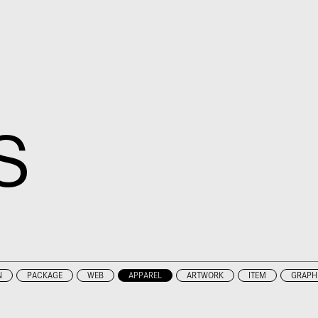
S
N
PACKAGE
WEB
APPAREL
ARTWORK
ITEM
GRAPH