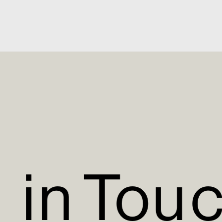
i
n
T
o
u