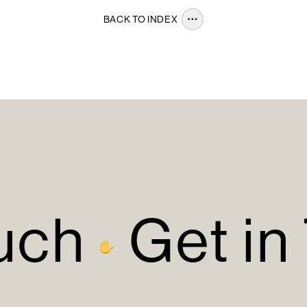
BACK TO INDEX
uch
Get in