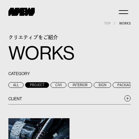
TOP
WORKS
クリエティブをご紹介
WORKS
CATEGORY
ALL
PROJECT
CIVI
INTERIOR
SIGN
PACKAGE
CLIENT