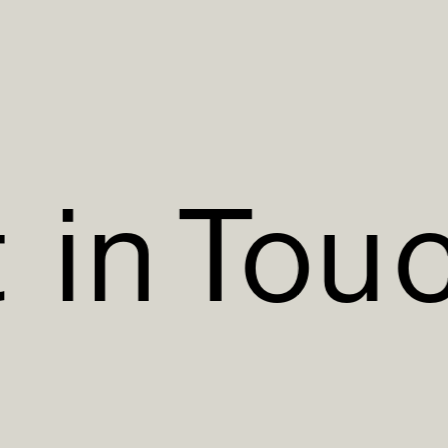
t
i
n
T
o
u
t
i
n
T
o
u