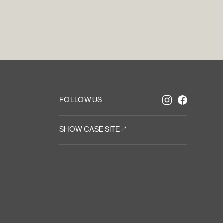
FOLLOW US
SHOW CASE SITE↗︎