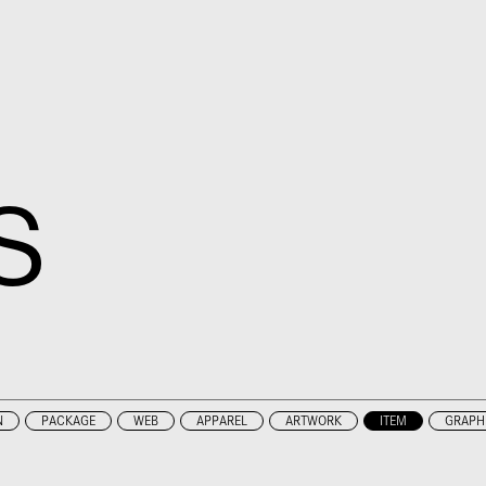
S
N
PACKAGE
WEB
APPAREL
ARTWORK
ITEM
GRAPH