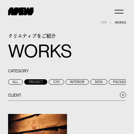
TOP
WORKS
クリエティブをご紹介
WORKS
CATEGORY
ALL
PROJECT
CIVI
INTERIOR
SIGN
PACKAGE
CLIENT