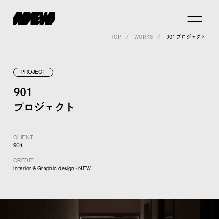
TOP
WORKS
901 プロジェクト
PROJECT
901
プロジェクト
CLIENT
901
CREDIT
Interior & Graphic design : NEW