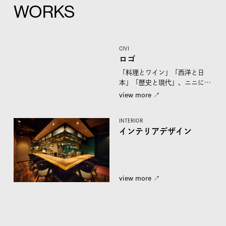
WORKS
CIVI
ロゴ
「料理とワイン」「西洋と日
本」「歴史と現代」、ニニに関
係するふたつのモノ・コトを、
view more ↗︎
頭...
INTERIOR
インテリアデザイン
view more ↗︎