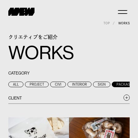
TOP
WORKS
クリエティブをご紹介
WORKS
CATEGORY
ALL
PROJECT
CIVI
INTERIOR
SIGN
PACKAGE
CLIENT