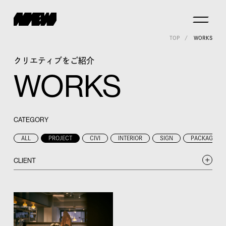
TOP
WORKS
クリエティブをご紹介
WORKS
CATEGORY
ALL
PROJECT
CIVI
INTERIOR
SIGN
PACKAGE
CLIENT