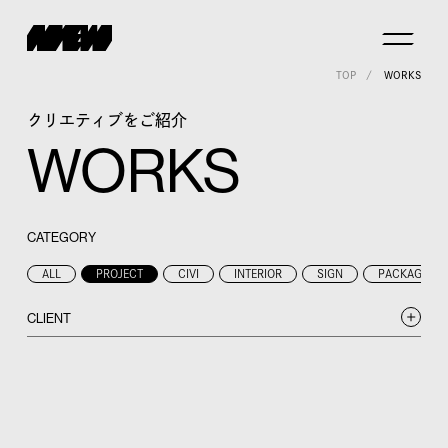
TOP
WORKS
クリエティブをご紹介
WORKS
CATEGORY
ALL
PROJECT
CIVI
INTERIOR
SIGN
PACKAGE
CLIENT