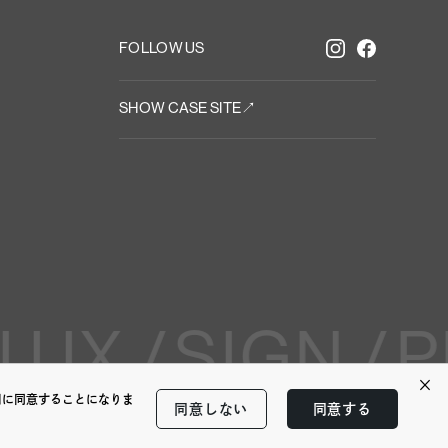
FOLLOW US
SHOW CASE SITE↗︎
 UX /
SIGN /
P
×
用に同意することになりま
同意しない
同意する
（BACK TO TOP↑）