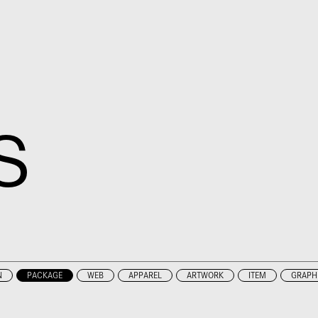
S
N
PACKAGE
WEB
APPAREL
ARTWORK
ITEM
GRAPH