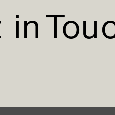
t
i
n
T
o
u
t
i
n
T
o
u