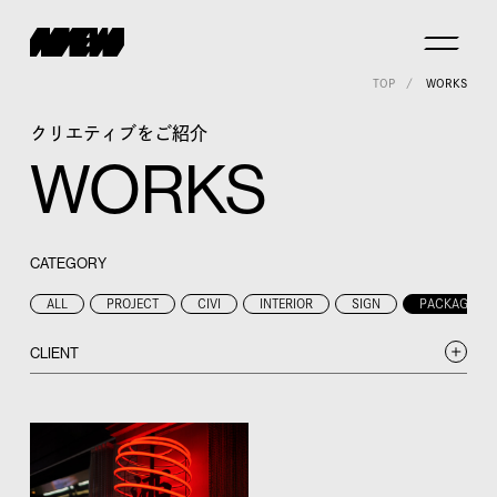
TOP
WORKS
クリエティブをご紹介
WORKS
CATEGORY
ALL
PROJECT
CIVI
INTERIOR
SIGN
PACKAGE
CLIENT